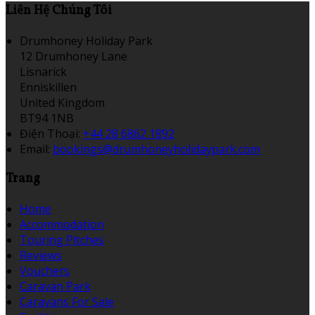
Liên Hệ Chúng Tôi
Drumhoney Holiday Park
12 Drumhoney Lane
Lisnarick
Enniskillen
United Kingdom
BT94 1NB
Điện Thoại
:
+44 28 6862 1892
Email:
bookings@drumhoneyholidaypark.com
Trang
Home
Accommodation
Touring Pitches
Reviews
Vouchers
Caravan Park
Caravans For Sale