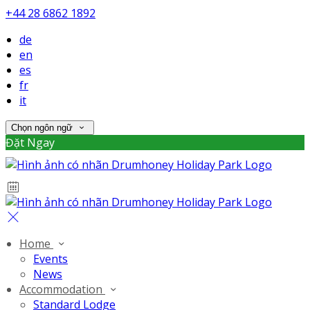
+44 28 6862 1892
de
en
es
fr
it
Chọn ngôn ngữ
Đặt Ngay
Home
Events
News
Accommodation
Standard Lodge